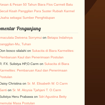
Kesan & Pesan 50 Tahun Biara Flos Carmeli Batu
Secuil Kisah Panggilan Para Suster Rubiah Karmel
Usaha sebagai Sumber Penghidupan
omentar Pengunjung
Imaculata Dwivena Sorrymui
on
Betapa Indahnya
panggilan-Mu, Tuhan
Don bosco silalahi
on
Sukacita di Biara Karmelites:
Pembaruan Kaul dan Penerimaan Postulan
R. FX. Sulistya HP,O.Carm
on
Sukacita di Biara
Karmelites: Pembaruan Kaul dan Penerimaan
Postulan
Daisy Christina
on
Sr. M. Elisabeth W. O.Carm
Santi
on
Sr. M. Aloysia Tjahjani T. O.Carm
Sulistya Heru Prabawa
on
Sdri Agustina Betty
memulai Masa Postulan