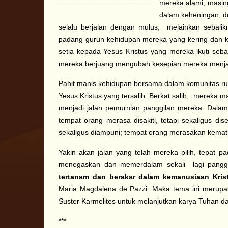
mereka alami, masin
dalam keheningan, d
selalu berjalan dengan mulus, melainkan sebali
padang gurun kehidupan mereka yang kering dan 
setia kepada Yesus Kristus yang mereka ikuti se
mereka berjuang mengubah kesepian mereka menja
Pahit manis kehidupan bersama dalam komunitas ru
Yesus Kristus yang tersalib. Berkat salib, merek
menjadi jalan pemurnian panggilan mereka. Dala
tempat orang merasa disakiti, tetapi sekaligus d
sekaligus diampuni; tempat orang merasakan kematia
Yakin akan jalan yang telah mereka pilih, tepat p
menegaskan dan memerdalam sekali lagi panggi
tertanam dan berakar dalam kemanusiaan Kris
Maria Magdalena de Pazzi. Maka tema ini merupa
Suster Karmelites untuk melanjutkan karya Tuhan da
***