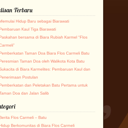
lisan Terbaru
Memulai Hidup Baru sebagai Biarawati
Pembaruan Kaul Tiga Biarawati
Paskahan bersama di Biara Rubiah Karmel “Flos
Carmeli”
Pemberkatan Taman Doa Biara Flos Carmeli Batu
Peresmian Taman Doa oleh Walikota Kota Batu
Sukacita di Biara Karmelites: Pembaruan Kaul dan
Penerimaan Postulan
Pemberkatan dan Peletakan Batu Pertama untuk
Taman Doa dan Jalan Salib
tegori
Berita Flos Carmeli – Batu
Hidup Berkomunitas di Biara Flos Carmeli