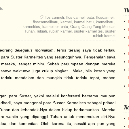
ts
Tu
flos carmeli
,
flos carmeli batu
,
floscarmeli
,
floscarmelibatu
,
karmel
,
karmel batu
,
karmelbatu
,
karmelites
,
karmelites batu
,
Orang-Orang Yang Mencari
Tuhan
,
rubiah
,
rubiah karmel
,
suster karmelites
,
suster
rubiah karmel
seorang
delegatus monialium
, terus terang saya tidak terlalu
para Suster Karmelites yang sesungguhnya. Pengenalan saya
n mereka, sangat minim. Sebab perjumpaan dengan mereka
biasanya waktunya juga cukup singkat. Maka, bila kesan yang
k terlalu mendalam dan mungkin tidak terlalu tepat, mohon
gan para Suster, yakni melalui konferensi bersama maupun
ribadi, saya mengenal para Suster Karmelites sebagai pribadi
Ka
 Tuhan dan kehendak-Nya dalam hidup berkomunitas. Mereka
ra wanita yang dipanggil Tuhan untuk menemukan diri-Nya
doa, dan komunitas. Oleh karena itu, sesulit apa pun yang