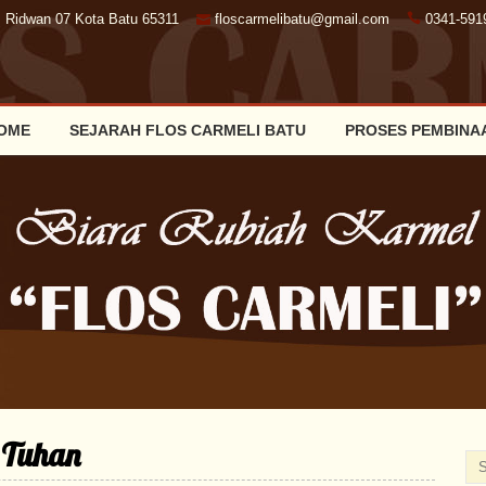
. Ridwan 07 Kota Batu 65311
floscarmelibatu@gmail.com
0341-591
OME
SEJARAH FLOS CARMELI BATU
PROSES PEMBINA
 Tuhan