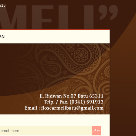
913
AN