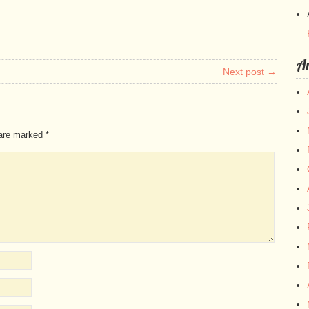
Ar
Next post →
 are marked
*