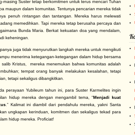
g-masing Suster tetap berkomitmen untuk terus mencari Tuhan
oa maupun dalam komunitas. Tentunya pencarian mereka tidak
knya penuh rintangan dan tantangan. Mereka harus melewati
kadang memedihkan. Tapi mereka tetap berusaha percaya dan
bagaimana Bunda Maria. Berkat kekuatan doa yang mendalam,
K
di keheningan.
panya juga tidak menyurutkan langkah mereka untuk mengikuti
a mampu menerima ketegangan-ketegangan dalam hidup bersama
m salib Kristus, mereka menemukan bahwa komunitas adalah
isembuhkan; tempat orang banyak melakukan kesalahan, tetapi
n, tetapi sekaligus dibangkitkan.
ada perayaan Yubileum tahun ini, para Suster Karmelites ingin
lan hidup mereka dengan mengambil tema, “
Menjadi kuat
tus
.” Kalimat ini diambil dari pendahulu mereka, yakni Santa
kan ungkapan kerinduan, komitmen dan sekaligus tekad para
lam hidup mereka. Proficiat!