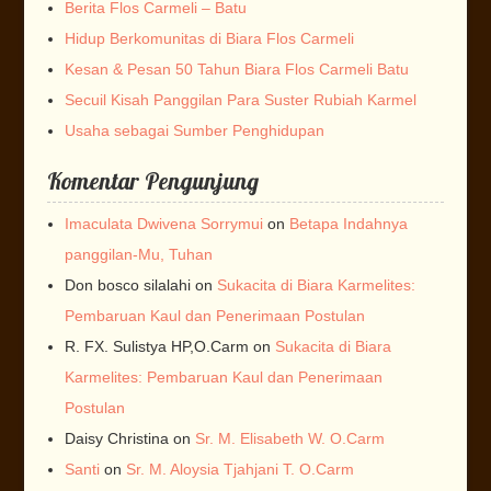
Berita Flos Carmeli – Batu
Hidup Berkomunitas di Biara Flos Carmeli
Kesan & Pesan 50 Tahun Biara Flos Carmeli Batu
Secuil Kisah Panggilan Para Suster Rubiah Karmel
Usaha sebagai Sumber Penghidupan
Komentar Pengunjung
Imaculata Dwivena Sorrymui
on
Betapa Indahnya
panggilan-Mu, Tuhan
Don bosco silalahi
on
Sukacita di Biara Karmelites:
Pembaruan Kaul dan Penerimaan Postulan
R. FX. Sulistya HP,O.Carm
on
Sukacita di Biara
Karmelites: Pembaruan Kaul dan Penerimaan
Postulan
Daisy Christina
on
Sr. M. Elisabeth W. O.Carm
Santi
on
Sr. M. Aloysia Tjahjani T. O.Carm