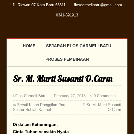
Jl. Ridwan 07 Kota Batu 65311
floscarmelibatu@gmail.com
0341-591913
HOME
SEJARAH FLOS CARMELI BATU
PROSES PEMBINAAN
Sr. M. Murti Susanti O.Carm
Flos Carmeli Batu
February 27, 2018
0 Comments
Secuil Kisah Panggilan Para
Sr. M. Murti Susanti
Suster Rubiah Karmel
O.Carm
Di dalam Keheningan,
Cinta Tuhan semakin Nyata