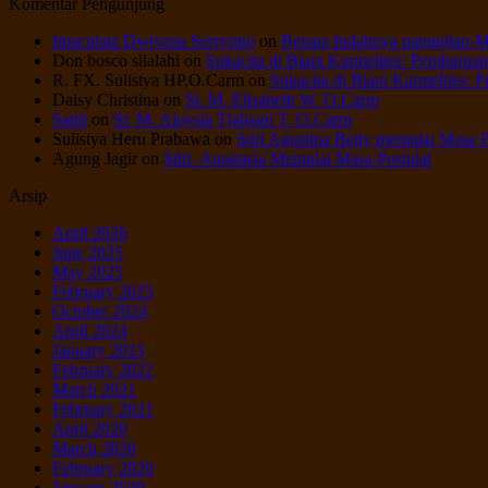
Komentar Pengunjung
Imaculata Dwivena Sorrymui
on
Betapa Indahnya panggilan-
Don bosco silalahi
on
Sukacita di Biara Karmelites: Pembarua
R. FX. Sulistya HP,O.Carm
on
Sukacita di Biara Karmelites:
Daisy Christina
on
Sr. M. Elisabeth W. O.Carm
Santi
on
Sr. M. Aloysia Tjahjani T. O.Carm
Sulistya Heru Prabawa
on
Sdri Agustina Betty memulai Masa P
Agung Jagir
on
Sdri. Anastasia Memulai Masa Postulat
Arsip
April 2026
June 2025
May 2025
February 2025
October 2024
April 2024
January 2023
February 2022
March 2021
February 2021
April 2020
March 2020
February 2020
January 2020