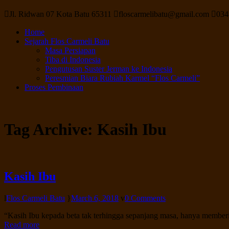
Jl. Ridwan 07 Kota Batu 65311
floscarmelibatu@gmail.com
034
Home
Sejarah Flos Carmeli Batu
Masa Persiapan
Tiba di Indonesia
Pengutusan Suster Jerman ke Indonesia
Peresmian Biara Rubiah Karmel “Flos Carmeli”
Proses Pembinaan
Tag Archive:
Kasih Ibu
Kasih Ibu
Flos Carmeli Batu
March 6, 2018
0 Comments
“Kasih Ibu kepada beta tak terhingga sepanjang masa, hanya memberi
Read more