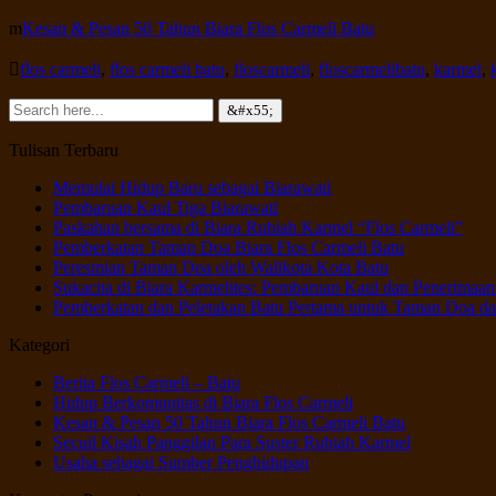
Kesan & Pesan 50 Tahun Biara Flos Carmeli Batu
flos carmeli
,
flos carmeli batu
,
floscarmeli
,
floscarmelibatu
,
karmel
,
Tulisan Terbaru
Memulai Hidup Baru sebagai Biarawati
Pembaruan Kaul Tiga Biarawati
Paskahan bersama di Biara Rubiah Karmel “Flos Carmeli”
Pemberkatan Taman Doa Biara Flos Carmeli Batu
Peresmian Taman Doa oleh Walikota Kota Batu
Sukacita di Biara Karmelites: Pembaruan Kaul dan Penerimaan
Pemberkatan dan Peletakan Batu Pertama untuk Taman Doa dan
Kategori
Berita Flos Carmeli – Batu
Hidup Berkomunitas di Biara Flos Carmeli
Kesan & Pesan 50 Tahun Biara Flos Carmeli Batu
Secuil Kisah Panggilan Para Suster Rubiah Karmel
Usaha sebagai Sumber Penghidupan