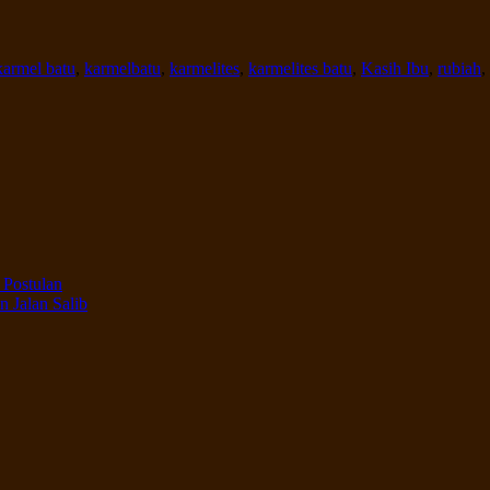
karmel batu
,
karmelbatu
,
karmelites
,
karmelites batu
,
Kasih Ibu
,
rubiah
,
 Postulan
 Jalan Salib