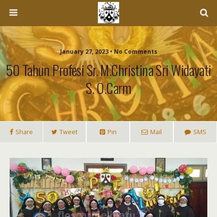
January 27, 2023 • No Comments
50 Tahun Profesi Sr. M.Christina Sri Widayati
S. O.Carm
Share
Tweet
Pin
Mail
SMS