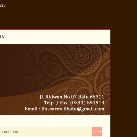
913
AN