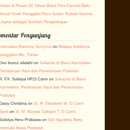
Kesan & Pesan 50 Tahun Biara Flos Carmeli Batu
Secuil Kisah Panggilan Para Suster Rubiah Karmel
Usaha sebagai Sumber Penghidupan
omentar Pengunjung
Imaculata Dwivena Sorrymui
on
Betapa Indahnya
panggilan-Mu, Tuhan
Don bosco silalahi
on
Sukacita di Biara Karmelites:
Pembaruan Kaul dan Penerimaan Postulan
R. FX. Sulistya HP,O.Carm
on
Sukacita di Biara
Karmelites: Pembaruan Kaul dan Penerimaan
Postulan
Daisy Christina
on
Sr. M. Elisabeth W. O.Carm
Santi
on
Sr. M. Aloysia Tjahjani T. O.Carm
Sulistya Heru Prabawa
on
Sdri Agustina Betty
memulai Masa Postulan