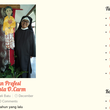
Tu
n Profesi
sia O.Carm
Ka
li Batu
December
0 Comments
tahun yang lalu