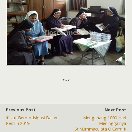
***
Previous Post
Next Post
Ikut Berpartisipasi Dalam
Mengenang 1000 Hari
Pemilu 2019
Meninggalnya
Sr.M.Immaculata O.Carm