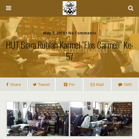
May 7, 2019 • No Comments
HUT Biara Rubiah Karmel “Flos Carmeli” Ke-
57
Share
Tweet
Pin
Mail
SMS