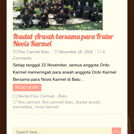
Ibadat Arwah bersama para Frater
Novis Karmel
Flos Carmeli Batu
November 18, 2019
0
Comments
Setiap tanggal 15 November, semua anggota Ordo
Karmel memeringati para arwah anggota Ordo Karmel.
Bersama para Novis Karmel di Batu…
READ MORE
Berita Flos Carmeli - Batu
flos carmeli
,
flos carmeli batu
,
ibadat arwah
,
karmelites
,
novis karmel