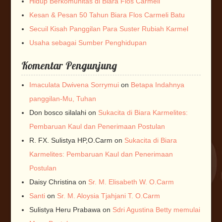
Hidup Berkomunitas di Biara Flos Carmeli
Kesan & Pesan 50 Tahun Biara Flos Carmeli Batu
Secuil Kisah Panggilan Para Suster Rubiah Karmel
Usaha sebagai Sumber Penghidupan
Komentar Pengunjung
Imaculata Dwivena Sorrymui
on
Betapa Indahnya
panggilan-Mu, Tuhan
Don bosco silalahi
on
Sukacita di Biara Karmelites:
Pembaruan Kaul dan Penerimaan Postulan
R. FX. Sulistya HP,O.Carm
on
Sukacita di Biara
Karmelites: Pembaruan Kaul dan Penerimaan
Postulan
Daisy Christina
on
Sr. M. Elisabeth W. O.Carm
Santi
on
Sr. M. Aloysia Tjahjani T. O.Carm
Sulistya Heru Prabawa
on
Sdri Agustina Betty memulai