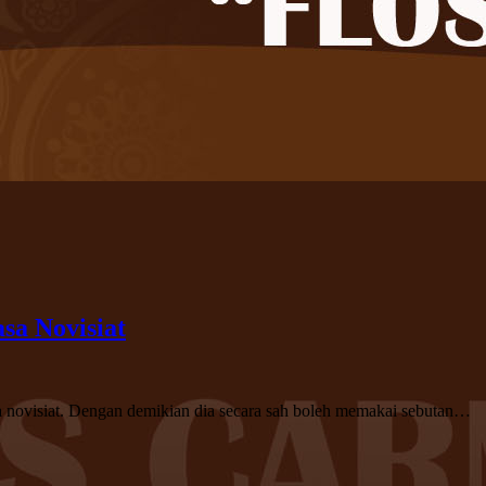
sa Novisiat
sa novisiat. Dengan demikian dia secara sah boleh memakai sebutan…