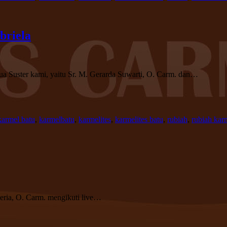
briela
a Suster kami, yaitu Sr. M. Gerarda Suwarti, O. Carm. dan…
karmel batu
,
karmelbatu
,
karmelites
,
karmelites batu
,
rubiah
,
rubiah kar
eria, O. Carm. mengikuti live…