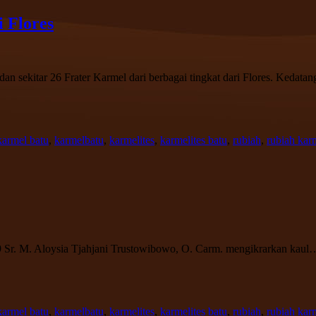
 Flores
 sekitar 26 Frater Karmel dari berbagai tingkat dari Flores. Kedat
karmel batu
,
karmelbatu
,
karmelites
,
karmelites batu
,
rubiah
,
rubiah kar
9 Sr. M. Aloysia Tjahjani Trustowibowo, O. Carm. mengikrarkan kaul
karmel batu
,
karmelbatu
,
karmelites
,
karmelites batu
,
rubiah
,
rubiah kar