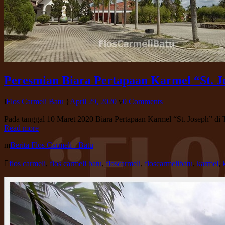
Peresmian Biara Pertapaan Karmel “St. J
Flos Carmeli Batu
April 29, 2020
0 Comments
Pada tanggal 10 Maret 2020 Biara Pertapaan Karmel “St. Joseph” di
Read more
Berita Flos Carmeli - Batu
flos carmeli
,
flos carmeli batu
,
floscarmeli
,
floscarmelibatu
,
karmel
,