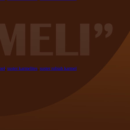
mel
,
suster karmelites
,
suster rubiah karmel