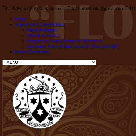
Jl. Ridwan 07 Kota Batu 65311
floscarmelibatu@gmail.com
034
Home
Sejarah Flos Carmeli Batu
Masa Persiapan
Tiba di Indonesia
Pengutusan Suster Jerman ke Indonesia
Peresmian Biara Rubiah Karmel “Flos Carmeli”
Proses Pembinaan