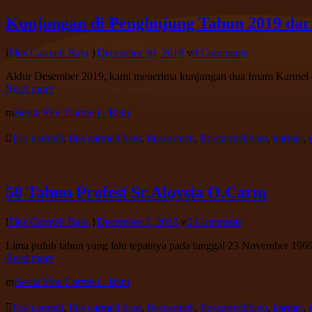
Kunjungan di Penghujung Tahun 2019 dari
Flos Carmeli Batu
December 30, 2019
0 Comments
Akhir Desember 2019, kami menerima kunjungan dua Imam Karmel dan
Read more
Berita Flos Carmeli - Batu
flos carmeli
,
flos carmeli batu
,
floscarmeli
,
floscarmelibatu
,
karmel
,
50 Tahun Profesi Sr.Aloysia O.Carm
Flos Carmeli Batu
December 3, 2019
0 Comments
Lima puluh tahun yang lalu tepatnya pada tanggal 23 November 196
Read more
Berita Flos Carmeli - Batu
flos carmeli
,
flos carmeli batu
,
floscarmeli
,
floscarmelibatu
,
karmel
,