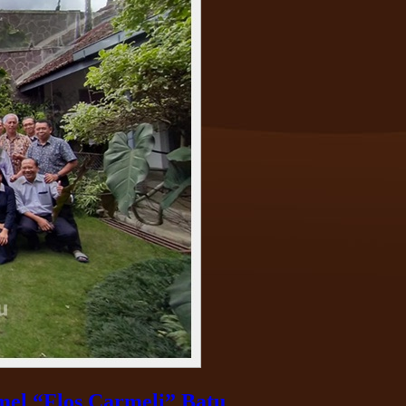
l “Flos Carmeli” Batu