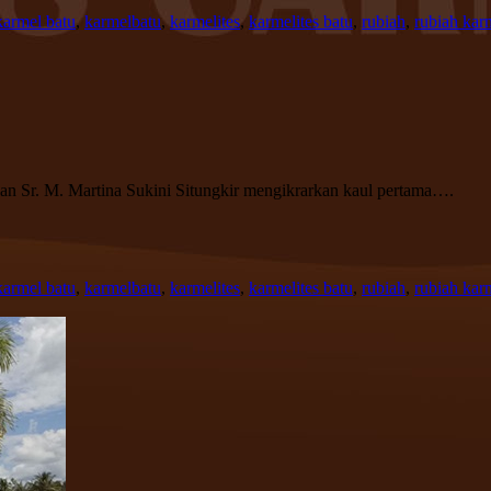
karmel batu
,
karmelbatu
,
karmelites
,
karmelites batu
,
rubiah
,
rubiah kar
dan Sr. M. Martina Sukini Situngkir mengikrarkan kaul pertama….
karmel batu
,
karmelbatu
,
karmelites
,
karmelites batu
,
rubiah
,
rubiah kar