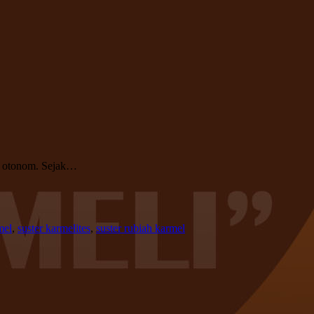
ra otonom. Sejak…
mel
,
suster karmelites
,
suster rubiah karmel