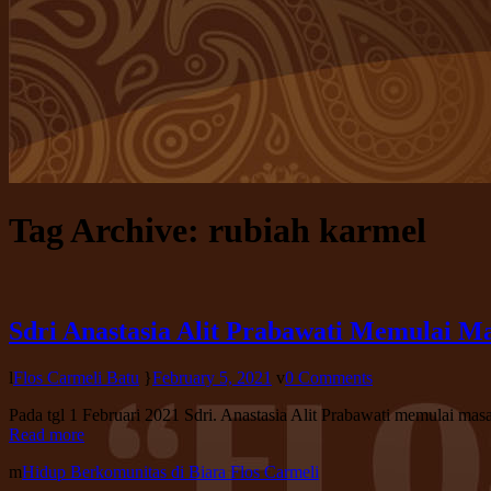
Tag Archive:
rubiah karmel
Sdri Anastasia Alit Prabawati Memulai Ma
Flos Carmeli Batu
February 5, 2021
0 Comments
Pada tgl 1 Februari 2021 Sdri. Anastasia Alit Prabawati memulai ma
Read more
Hidup Berkomunitas di Biara Flos Carmeli