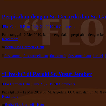
Perpisahan dengan Sr. Gerarda dan Sr. Ga
Flos Carmeli Batu
July 21, 2019
0 Comments
Pada tanggal 12 Mei 2019, kami mengadakan perpisahan dengan kedu
Read more
Berita Flos Carmeli - Batu
flos carmeli
,
flos carmeli batu
,
floscarmeli
,
floscarmelibatu
,
karmel
,
“Live-in” di Paroki St. Yusuf Jember
Flos Carmeli Batu
July 21, 2019
0 Comments
Pada tgl 10 – 12 Mei 2019 Sr. M. Angelina, O. Carm. dan Sr. M. Xav
Read more
Berita Flos Carmeli - Batu