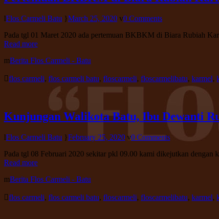
Flos Carmeli Batu
March 25, 2020
0 Comments
Pada tgl 01 Maret 2020 ada pertemuan BKBKM di Biara Rubiah Karme
Read more
Berita Flos Carmeli - Batu
flos carmeli
,
flos carmeli batu
,
floscarmeli
,
floscarmelibatu
,
karmel
,
Kunjungan Walikota Batu, Ibu Dewanti 
Flos Carmeli Batu
February 25, 2020
0 Comments
Pada tgl 08 Februari 2020 sekitar pkl 09.00 kami dikejutkan denga
Read more
Berita Flos Carmeli - Batu
flos carmeli
,
flos carmeli batu
,
floscarmeli
,
floscarmelibatu
,
karmel
,