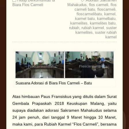
Hidup Berkomunitas di
Adorasi Sakramen
Biara Flos Carmeli
Mahakudus
,
flos carmeli
,
flos
carmeli batu
,
floscarmeli
,
floscarmelibatu
,
karmel
,
karmel batu
,
karmelbatu
,
karmelites
,
karmelites batu
,
rubiah
,
rubiah karmel
,
suster
karmelites
,
suster rubiah
karmel
Suasana Adorasi di Biara Flos Carmeli – Batu
Atas himbauan Paus Fransiskus yang ditulis dalam Surat
Gembala Prapaskah 2018 Keuskupan Malang, yaitu
supaya diadakan adorasi Sakramen Mahakudus selama
24 jam penuh, dari tanggal 9 Maret hingga 10 Maret,
maka kami, para Rubiah Karmel “Flos Carmeli”, bersama