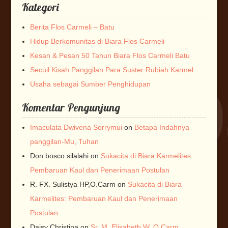
Kategori
Berita Flos Carmeli – Batu
Hidup Berkomunitas di Biara Flos Carmeli
Kesan & Pesan 50 Tahun Biara Flos Carmeli Batu
Secuil Kisah Panggilan Para Suster Rubiah Karmel
Usaha sebagai Sumber Penghidupan
Komentar Pengunjung
Imaculata Dwivena Sorrymui
on
Betapa Indahnya
panggilan-Mu, Tuhan
Don bosco silalahi
on
Sukacita di Biara Karmelites:
Pembaruan Kaul dan Penerimaan Postulan
R. FX. Sulistya HP,O.Carm
on
Sukacita di Biara
Karmelites: Pembaruan Kaul dan Penerimaan
Postulan
Daisy Christina
on
Sr. M. Elisabeth W. O.Carm