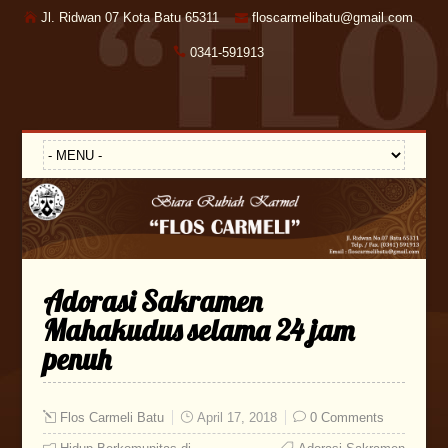
Jl. Ridwan 07 Kota Batu 65311
floscarmelibatu@gmail.com
0341-591913
Adorasi Sakramen
Mahakudus selama 24 jam
penuh
Flos Carmeli Batu
April 17, 2018
0 Comments