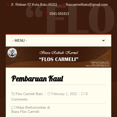
Jl. Ridwan 07 Kota Batu 65311
floscarmelibatu@gmail.com
0341-591913
Pembaruan Kaul
Flos Carmeli Batu
February 1, 2022
0
Comments
Hidup Berkomunitas di
Biara Flos Carmeli