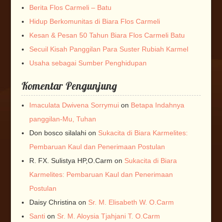
Berita Flos Carmeli – Batu
Hidup Berkomunitas di Biara Flos Carmeli
Kesan & Pesan 50 Tahun Biara Flos Carmeli Batu
Secuil Kisah Panggilan Para Suster Rubiah Karmel
Usaha sebagai Sumber Penghidupan
Komentar Pengunjung
Imaculata Dwivena Sorrymui
on
Betapa Indahnya
panggilan-Mu, Tuhan
Don bosco silalahi
on
Sukacita di Biara Karmelites:
Pembaruan Kaul dan Penerimaan Postulan
R. FX. Sulistya HP,O.Carm
on
Sukacita di Biara
Karmelites: Pembaruan Kaul dan Penerimaan
Postulan
Daisy Christina
on
Sr. M. Elisabeth W. O.Carm
Santi
on
Sr. M. Aloysia Tjahjani T. O.Carm