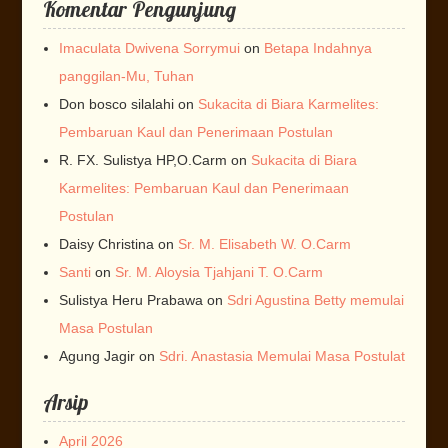
Komentar Pengunjung
Imaculata Dwivena Sorrymui
on
Betapa Indahnya
panggilan-Mu, Tuhan
Don bosco silalahi
on
Sukacita di Biara Karmelites:
Pembaruan Kaul dan Penerimaan Postulan
R. FX. Sulistya HP,O.Carm
on
Sukacita di Biara
Karmelites: Pembaruan Kaul dan Penerimaan
Postulan
Daisy Christina
on
Sr. M. Elisabeth W. O.Carm
Santi
on
Sr. M. Aloysia Tjahjani T. O.Carm
Sulistya Heru Prabawa
on
Sdri Agustina Betty memulai
Masa Postulan
Agung Jagir
on
Sdri. Anastasia Memulai Masa Postulat
Arsip
April 2026