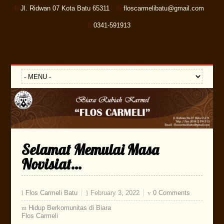
Jl. Ridwan 07 Kota Batu 65311
floscarmelibatu@gmail.com
0341-591913
Selamat Memulai Masa
Novisiat…
Flos Carmeli Batu
February 3, 2022
0 Comments
Hidup Berkomunitas di Biara
Flos Carmeli