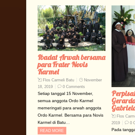
Ibadat Arwah bersama
para Frater Novis
Karmel
Flos Carmeli Batu
November
18, 2019
0 Comments
Perpisa
Setiap tanggal 15 November,
Gerarda
semua anggota Ordo Karmel
Gabriel
memeringati para arwah anggota
Ordo Karmel. Bersama para Novis
Flos Carme
Karmel di Batu…
2019
0 
Pada tangga
READ MORE