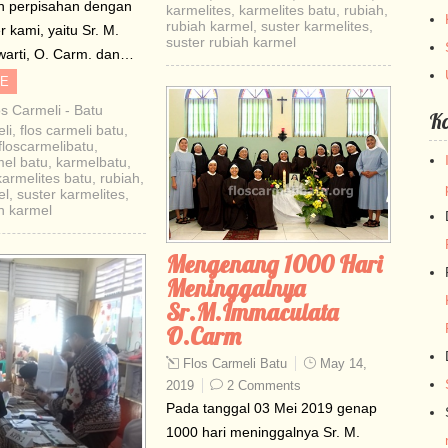
 perpisahan dengan
karmelites
,
karmelites batu
,
rubiah
,
rubiah karmel
,
suster karmelites
,
 kami, yaitu Sr. M.
suster rubiah karmel
arti, O. Carm. dan…
E
os Carmeli - Batu
K
li
,
flos carmeli batu
,
floscarmelibatu
,
el batu
,
karmelbatu
,
karmelites batu
,
rubiah
,
el
,
suster karmelites
,
h karmel
Mengenang 1000 Hari
Meninggalnya
Sr.M.Immaculata
O.Carm
Flos Carmeli Batu
May 14,
2019
2 Comments
Pada tanggal 03 Mei 2019 genap
1000 hari meninggalnya Sr. M.