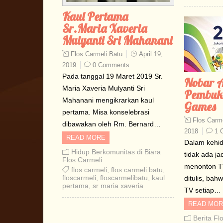
Kaul Pertama
Sr.Maria Xaveria
Mulyanti Sri Mahanani
Flos Carmeli Batu
April 19,
2019
0 Comments
Pada tanggal 19 Maret 2019 Sr.
Nobar 
Maria Xaveria Mulyanti Sri
Pembuk
Mahanani mengikrarkan kaul
Games
pertama. Misa konselebrasi
Flos Carme
dibawakan oleh Rm. Bernard…
2018
1 
READ MORE
Dalam kehid
Hidup Berkomunitas di Biara
tidak ada ja
Flos Carmeli
menonton TV
flos carmeli
,
flos carmeli batu
,
floscarmeli
,
floscarmelibatu
,
kaul
ditulis, bah
pertama
,
sr maria xaveria
TV setiap…
READ MOR
Berita Fl