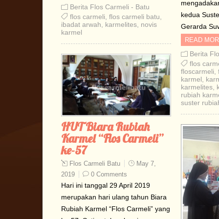
mengadakan
Berita Flos Carmeli - Batu
kedua Suster
flos carmeli
,
flos carmeli batu
,
ibadat arwah
,
karmelites
,
novis
Gerarda Suw
karmel
READ MOR
Berita Fl
flos carme
floscarmeli
,
karmel
,
karm
karmelites
,
rubiah karm
suster rubia
HUT Biara Rubiah
Karmel “Flos Carmeli”
ke-57
Flos Carmeli Batu
May 7,
2019
0 Comments
Hari ini tanggal 29 April 2019
merupakan hari ulang tahun Biara
Rubiah Karmel “Flos Carmeli” yang