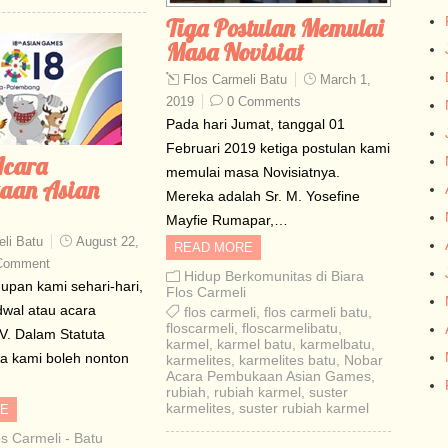
Tiga Postulan Memulai
Masa Novisiat
Flos Carmeli Batu
March 1,
2019
0 Comments
Pada hari Jumat, tanggal 01
Februari 2019 ketiga postulan kami
Acara
memulai masa Novisiatnya.
aan Asian
Mereka adalah Sr. M. Yosefine
Mayfie Rumapar,…
li Batu
August 22,
READ MORE
Comment
Hidup Berkomunitas di Biara
upan kami sehari-hari,
Flos Carmeli
dwal atau acara
flos carmeli
,
flos carmeli batu
,
floscarmeli
,
floscarmelibatu
,
. Dalam Statuta
karmel
,
karmel batu
,
karmelbatu
,
wa kami boleh nonton
karmelites
,
karmelites batu
,
Nobar
Acara Pembukaan Asian Games
,
rubiah
,
rubiah karmel
,
suster
karmelites
,
suster rubiah karmel
E
os Carmeli - Batu