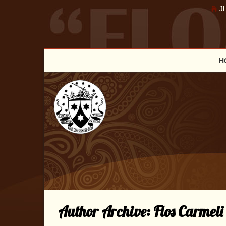
Jl
H
Author Archive:
Flos Carmeli