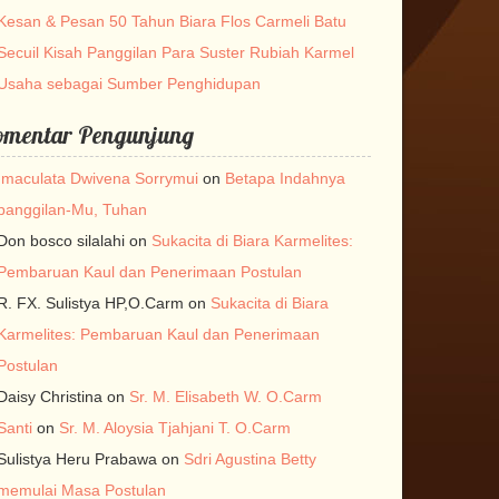
Kesan & Pesan 50 Tahun Biara Flos Carmeli Batu
Secuil Kisah Panggilan Para Suster Rubiah Karmel
Usaha sebagai Sumber Penghidupan
omentar Pengunjung
Imaculata Dwivena Sorrymui
on
Betapa Indahnya
panggilan-Mu, Tuhan
Don bosco silalahi
on
Sukacita di Biara Karmelites:
Pembaruan Kaul dan Penerimaan Postulan
R. FX. Sulistya HP,O.Carm
on
Sukacita di Biara
Karmelites: Pembaruan Kaul dan Penerimaan
Postulan
Daisy Christina
on
Sr. M. Elisabeth W. O.Carm
Santi
on
Sr. M. Aloysia Tjahjani T. O.Carm
Sulistya Heru Prabawa
on
Sdri Agustina Betty
memulai Masa Postulan