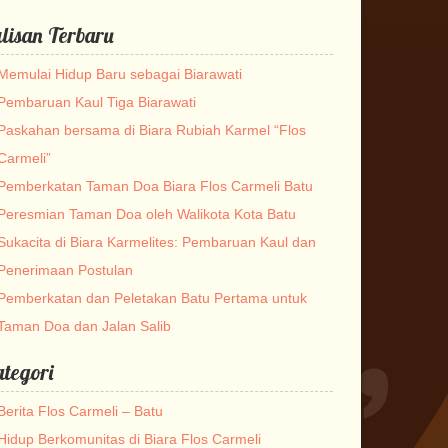
lisan Terbaru
Memulai Hidup Baru sebagai Biarawati
Pembaruan Kaul Tiga Biarawati
Paskahan bersama di Biara Rubiah Karmel “Flos
Carmeli”
Pemberkatan Taman Doa Biara Flos Carmeli Batu
Peresmian Taman Doa oleh Walikota Kota Batu
Sukacita di Biara Karmelites: Pembaruan Kaul dan
Penerimaan Postulan
Pemberkatan dan Peletakan Batu Pertama untuk
Taman Doa dan Jalan Salib
tegori
Berita Flos Carmeli – Batu
Hidup Berkomunitas di Biara Flos Carmeli