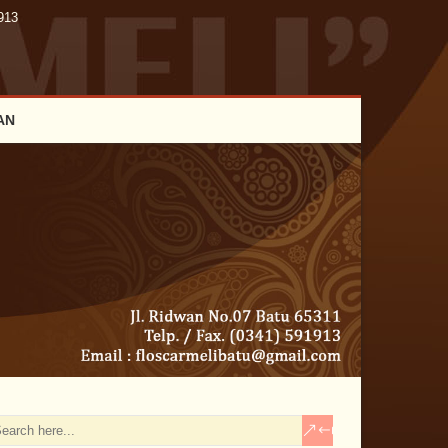
913
AN