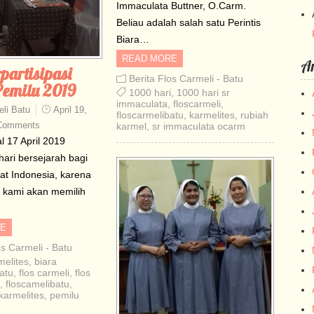
Immaculata Buttner, O.Carm.
Beliau adalah salah satu Perintis
Biara…
READ MORE
Ar
partisipasi
Berita Flos Carmeli - Batu
emilu 2019
1000 hari
,
1000 hari sr
immaculata
,
floscarmeli
,
li Batu
April 19,
floscarmelibatu
,
karmelites
,
rubiah
Comments
karmel
,
sr immaculata ocarm
l 17 April 2019
ari bersejarah bagi
at Indonesia, karena
i kami akan memilih
E
os Carmeli - Batu
melites
,
biara
atu
,
flos carmeli
,
flos
,
floscamelibatu
,
karmelites
,
pemilu