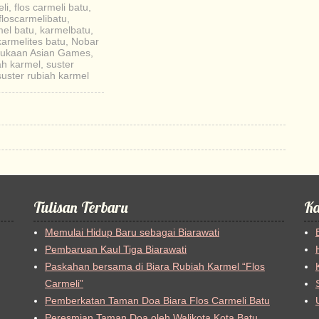
li
,
flos carmeli batu
,
floscarmelibatu
,
el batu
,
karmelbatu
,
karmelites batu
,
Nobar
ukaan Asian Games
,
ah karmel
,
suster
suster rubiah karmel
Tulisan Terbaru
Ka
Memulai Hidup Baru sebagai Biarawati
Pembaruan Kaul Tiga Biarawati
Paskahan bersama di Biara Rubiah Karmel “Flos
Carmeli”
Pemberkatan Taman Doa Biara Flos Carmeli Batu
Peresmian Taman Doa oleh Walikota Kota Batu