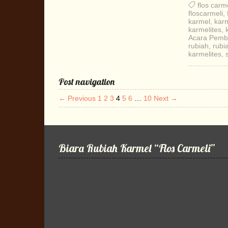
flos carme
floscarmeli
,
karmel
,
karm
karmelites
,
Acara Pemb
rubiah
,
rubi
karmelites
,
Post navigation
← Previous
1
2
3
4
5
6
…
10
Next →
Biara Rubiah Karmel “Flos Carmeli”