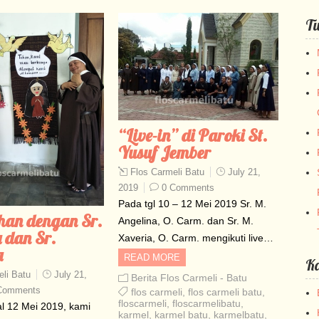
Tu
“Live-in” di Paroki St.
Yusuf Jember
Flos Carmeli Batu
July 21,
2019
0 Comments
Pada tgl 10 – 12 Mei 2019 Sr. M.
han dengan Sr.
Angelina, O. Carm. dan Sr. M.
 dan Sr.
Xaveria, O. Carm. mengikuti live…
a
READ MORE
Ka
li Batu
July 21,
Berita Flos Carmeli - Batu
Comments
flos carmeli
,
flos carmeli batu
,
floscarmeli
,
floscarmelibatu
,
l 12 Mei 2019, kami
karmel
,
karmel batu
,
karmelbatu
,