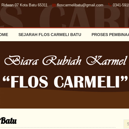
. Ridwan 07 Kota Batu 65311
floscarmelibatu@gmail.com
0341-591
OME
SEJARAH FLOS CARMELI BATU
PROSES PEMBINA
 Batu