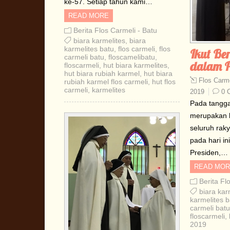
ke-57. Setiap tahun kami…
READ MORE
Berita Flos Carmeli - Batu
biara karmelites
,
biara
karmelites batu
,
flos carmeli
,
flos
Ikut Ber
carmeli batu
,
floscamelibatu
,
dalam P
floscarmeli
,
hut biara karmelites
,
hut biara rubiah karmel
,
hut biara
Flos Carme
rubiah karmel flos carmeli
,
hut flos
carmeli
,
karmelites
2019
0 
Pada tangga
merupakan h
seluruh raky
pada hari in
Presiden,…
READ MOR
Berita Fl
biara kar
karmelites b
carmeli batu
floscarmeli
,
2019