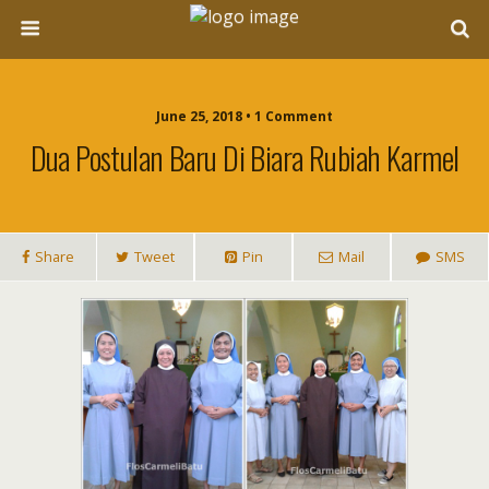
June 25, 2018 • 1 Comment
Dua Postulan Baru Di Biara Rubiah Karmel
Share
Tweet
Pin
Mail
SMS