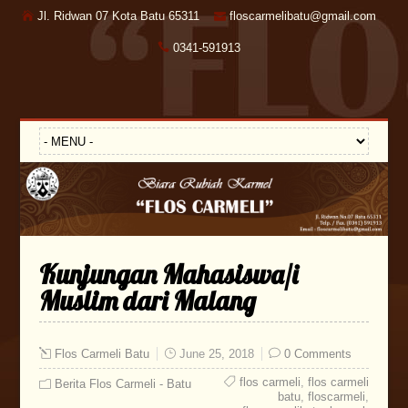
Jl. Ridwan 07 Kota Batu 65311
floscarmelibatu@gmail.com
0341-591913
Kunjungan Mahasiswa/i
Muslim dari Malang
Flos Carmeli Batu
June 25, 2018
0 Comments
flos carmeli
,
flos carmeli
Berita Flos Carmeli - Batu
batu
,
floscarmeli
,