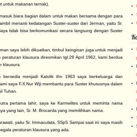
t untuk makanan ternak).
 masuk biara bagian dalam untuk makan bersama dengan para
ambil menanti kedatangan Suster-suster dari Jerman, yaitu Sr.
(Saya tidak bisa berkomunikasi secara langsung dengan Suster
K
man saya lebih dikuatkan, timbul keinginan juga untuk menjadi
peraturan klausura diresmikan tgl.29 April 1962, kami berdua
r klausura.
ersedia menjadi Katolik thn 1963 saya berkeluarga dan
suami saya F.X.Nur Wiji membantu para Suster khususnya dalam
il Tuhan.
putra pertama lahir, saya ke Karmelites untuk meminta nama
saya yang lain, Sr. M. Brocarda yang memilihkan nama.
arawati, yaitu Sr. Immaculata, SSpS Sampai saat ini saya masih
egala peraturan klausura yang ada.