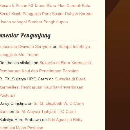
Kesan & Pesan 50 Tahun Biara Flos Carmeli Batu
Secuil Kisah Panggilan Para Suster Rubiah Karmel
Usaha sebagai Sumber Penghidupan
omentar Pengunjung
Imaculata Dwivena Sorrymui
on
Betapa Indahnya
panggilan-Mu, Tuhan
Don bosco silalahi
on
Sukacita di Biara Karmelites:
Pembaruan Kaul dan Penerimaan Postulan
R. FX. Sulistya HP,O.Carm
on
Sukacita di Biara
Karmelites: Pembaruan Kaul dan Penerimaan
Postulan
Daisy Christina
on
Sr. M. Elisabeth W. O.Carm
Santi
on
Sr. M. Aloysia Tjahjani T. O.Carm
Sulistya Heru Prabawa
on
Sdri Agustina Betty
memulai Masa Postulan