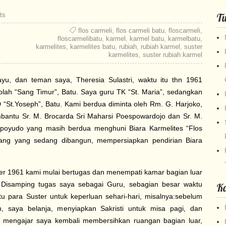
ts
Tu
flos carmeli
,
flos carmeli batu
,
floscarmeli
,
floscarmelibatu
,
karmel
,
karmel batu
,
karmelbatu
,
karmelites
,
karmelites batu
,
rubiah
,
rubiah karmel
,
suster
karmelites
,
suster rubiah karmel
yu, dan teman saya, Theresia Sulastri, waktu itu thn 1961
olah “Sang Timur”, Batu. Saya guru TK “St. Maria”, sedangkan
“St.Yoseph”, Batu. Kami berdua diminta oleh Rm. G. Harjoko,
antu Sr. M. Brocarda Sri Maharsi Poespowardojo dan Sr. M.
ipoyudo yang masih berdua menghuni Biara Karmelites “Flos
tilang yang sedang dibangun, mempersiapkan pendirian Biara
er 1961 kami mulai bertugas dan menempati kamar bagian luar
. Disamping tugas saya sebagai Guru, sebagian besar waktu
Ka
 para Suster untuk keperluan sehari-hari, misalnya:sebelum
h, saya belanja, menyiapkan Sakristi untuk misa pagi, dan
i mengajar saya kembali membersihkan ruangan bagian luar,