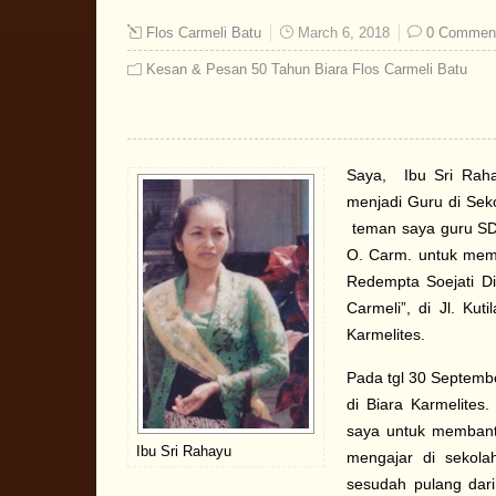
Flos Carmeli Batu
March 6, 2018
0 Commen
Kesan & Pesan 50 Tahun Biara Flos Carmeli Batu
Saya, Ibu Sri Raha
menjadi Guru di Sek
teman saya guru SD 
O. Carm. untuk memb
Redempta Soejati D
Carmeli”, di Jl. Ku
Karmelites.
Pada tgl 30 Septemb
di Biara Karmelites
saya untuk membantu
Ibu Sri Rahayu
mengajar di sekola
sesudah pulang dar