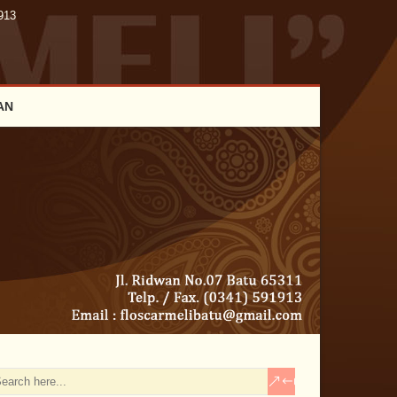
913
AN