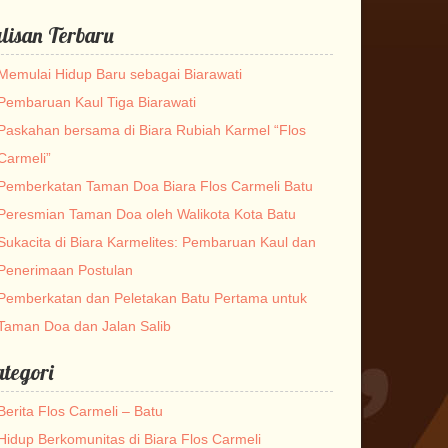
lisan Terbaru
Memulai Hidup Baru sebagai Biarawati
Pembaruan Kaul Tiga Biarawati
Paskahan bersama di Biara Rubiah Karmel “Flos
Carmeli”
Pemberkatan Taman Doa Biara Flos Carmeli Batu
Peresmian Taman Doa oleh Walikota Kota Batu
Sukacita di Biara Karmelites: Pembaruan Kaul dan
Penerimaan Postulan
Pemberkatan dan Peletakan Batu Pertama untuk
Taman Doa dan Jalan Salib
tegori
Berita Flos Carmeli – Batu
Hidup Berkomunitas di Biara Flos Carmeli