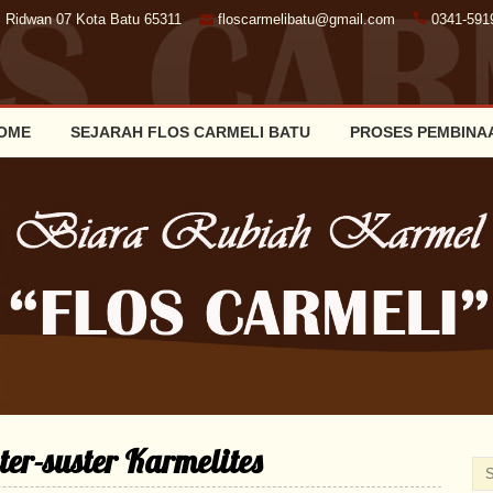
. Ridwan 07 Kota Batu 65311
floscarmelibatu@gmail.com
0341-591
OME
SEJARAH FLOS CARMELI BATU
PROSES PEMBINA
er-suster Karmelites