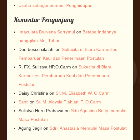
Usaha sebagai Sumber Penghidupan
Komentar Pengunjung
Imaculata Dwivena Sorrymui
on
Betapa Indahnya
panggilan-Mu, Tuhan
Don bosco silalahi
on
Sukacita di Biara Karmelites:
Pembaruan Kaul dan Penerimaan Postulan
R. FX. Sulistya HP,O.Carm
on
Sukacita di Biara
Karmelites: Pembaruan Kaul dan Penerimaan
Postulan
Daisy Christina
on
Sr. M. Elisabeth W. O.Carm
Santi
on
Sr. M. Aloysia Tjahjani T. O.Carm
Sulistya Heru Prabawa
on
Sdri Agustina Betty memulai
Masa Postulan
Agung Jagir
on
Sdri. Anastasia Memulai Masa Postulat