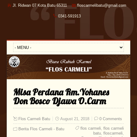
Jl. Ridwan 07 Kota Batu 65311
floscarmelibatu@gmail.com
0341-591913
Misa Perdana Rm.Yohanes
Don Bosco Djawa O.Carm
Flos Carmeli Batu
August 21, 2018
0 Comments
flos carmeli
,
flos carmeli
Berita Flos Carmeli - Batu
batu
,
floscarmeli
,