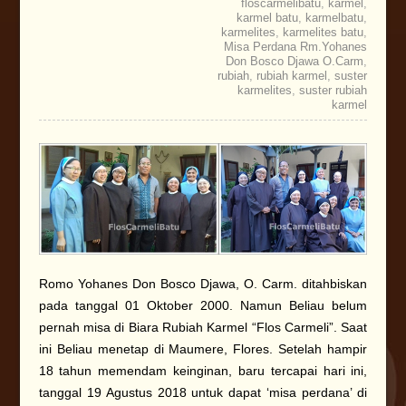
floscarmelibatu
,
karmel
,
karmel batu
,
karmelbatu
,
karmelites
,
karmelites batu
,
Misa Perdana Rm.Yohanes
Don Bosco Djawa O.Carm
,
rubiah
,
rubiah karmel
,
suster
karmelites
,
suster rubiah
karmel
Romo Yohanes Don Bosco Djawa, O. Carm. ditahbiskan
pada tanggal 01 Oktober 2000. Namun Beliau belum
pernah misa di Biara Rubiah Karmel “Flos Carmeli”. Saat
ini Beliau menetap di Maumere, Flores. Setelah hampir
18 tahun memendam keinginan, baru tercapai hari ini,
tanggal 19 Agustus 2018 untuk dapat ‘misa perdana’ di