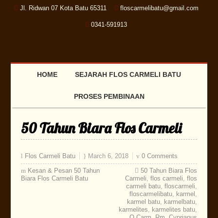
Jl. Ridwan 07 Kota Batu 65311
floscarmelibatu@gmail.com
0341-591913
HOME
SEJARAH FLOS CARMELI BATU
PROSES PEMBINAAN
50 Tahun Biara Flos Carmeli
Flos Carmeli Batu
March 6, 2018
0 Comments
Kesan & Pesan 50 Tahun
50 Tahun Biara Flos
Biara Flos Carmeli Batu
Carmeli
,
flos carmeli
,
flos
carmeli batu
,
floscarmeli
,
floscarmelibatu
,
karmel
,
karmel batu
,
karmelbatu
,
karmelites
,
karmelites batu
,
O.Carm
,
Rm. Cyprianus