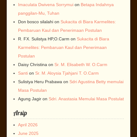
Imaculata Dwivena Sorrymui
on
Betapa Indahnya
panggilan-Mu, Tuhan
Don bosco silalahi
on
Sukacita di Biara Karmelites:
Pembaruan Kaul dan Penerimaan Postulan
R. FX. Sulistya HP,O.Carm
on
Sukacita di Biara
Karmelites: Pembaruan Kaul dan Penerimaan
Postulan
Daisy Christina
on
Sr. M. Elisabeth W. O.Carm
Santi
on
Sr. M. Aloysia Tjahjani T. O.Carm
Sulistya Heru Prabawa
on
Sdri Agustina Betty memulai
Masa Postulan
Agung Jagir
on
Sdri. Anastasia Memulai Masa Postulat
Arsip
April 2026
June 2025