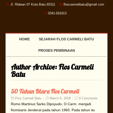
Jl. Ridwan 07 Kota Batu 65311
floscarmelibatu@gmail.com
0341-591913
HOME
SEJARAH FLOS CARMELI BATU
PROSES PEMBINAAN
Author Archive:
Flos Carmeli
Batu
50 Tahun Biara Flos Carmeli
Flos Carmeli Batu
March 6, 2018
0 Comments
Romo Martinus Sarko Dipoyudo, O.Carm. menjadi
Komisaris Jenderal pada tahun 1960. Pada tahun itu