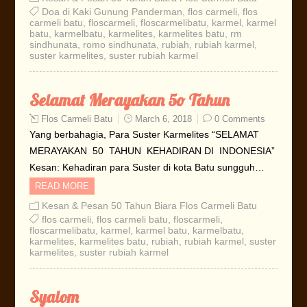
Doa di Kaki Gunung Panderman
,
flos carmeli
,
flos
carmeli batu
,
floscarmeli
,
floscarmelibatu
,
karmel
,
karmel
batu
,
karmelbatu
,
karmelites
,
karmelites batu
,
rm
sindhunata
,
romo sindhunata
,
rubiah
,
rubiah karmel
,
suster karmelites
,
suster rubiah karmel
Selamat Merayakan 5o Tahun
Flos Carmeli Batu
March 6, 2018
0 Comments
Yang berbahagia, Para Suster Karmelites “SELAMAT
MERAYAKAN 50 TAHUN KEHADIRAN DI INDONESIA”
Kesan: Kehadiran para Suster di kota Batu sungguh…
READ MORE
Kesan & Pesan 50 Tahun Biara Flos Carmeli Batu
flos carmeli
,
flos carmeli batu
,
floscarmeli
,
floscarmelibatu
,
karmel
,
karmel batu
,
karmelbatu
,
karmelites
,
karmelites batu
,
rubiah
,
rubiah karmel
,
suster
karmelites
,
suster rubiah karmel
Syalom