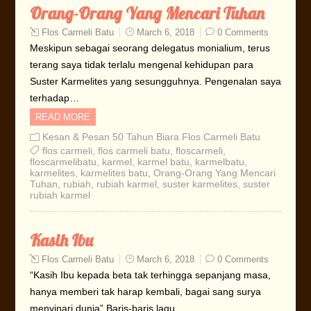
Orang-Orang Yang Mencari Tuhan
Flos Carmeli Batu
March 6, 2018
0 Comments
Meskipun sebagai seorang delegatus monialium, terus
terang saya tidak terlalu mengenal kehidupan para
Suster Karmelites yang sesungguhnya. Pengenalan saya
terhadap…
READ MORE
Kesan & Pesan 50 Tahun Biara Flos Carmeli Batu
flos carmeli
,
flos carmeli batu
,
floscarmeli
,
floscarmelibatu
,
karmel
,
karmel batu
,
karmelbatu
,
karmelites
,
karmelites batu
,
Orang-Orang Yang Mencari
Tuhan
,
rubiah
,
rubiah karmel
,
suster karmelites
,
suster
rubiah karmel
Kasih Ibu
Flos Carmeli Batu
March 6, 2018
0 Comments
“Kasih Ibu kepada beta tak terhingga sepanjang masa,
hanya memberi tak harap kembali, bagai sang surya
menyinari dunia” Baris-baris lagu…