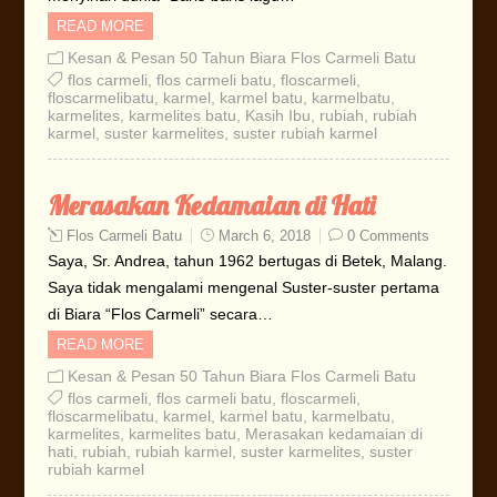
READ MORE
Kesan & Pesan 50 Tahun Biara Flos Carmeli Batu
flos carmeli
,
flos carmeli batu
,
floscarmeli
,
floscarmelibatu
,
karmel
,
karmel batu
,
karmelbatu
,
karmelites
,
karmelites batu
,
Kasih Ibu
,
rubiah
,
rubiah
karmel
,
suster karmelites
,
suster rubiah karmel
Merasakan Kedamaian di Hati
Flos Carmeli Batu
March 6, 2018
0 Comments
Saya, Sr. Andrea, tahun 1962 bertugas di Betek, Malang.
Saya tidak mengalami mengenal Suster-suster pertama
di Biara “Flos Carmeli” secara…
READ MORE
Kesan & Pesan 50 Tahun Biara Flos Carmeli Batu
flos carmeli
,
flos carmeli batu
,
floscarmeli
,
floscarmelibatu
,
karmel
,
karmel batu
,
karmelbatu
,
karmelites
,
karmelites batu
,
Merasakan kedamaian di
hati
,
rubiah
,
rubiah karmel
,
suster karmelites
,
suster
rubiah karmel