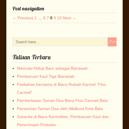
Post navigation
← Previous
1
…
6
7
8
9
10
Next →
Tulisan Terbaru
Memulai Hidup Baru sebagai Biarawati
Pembaruan Kaul Tiga Biarawati
Paskahan bersama di Biara Rubiah Karmel “Flos
Carmeli”
Pemberkatan Taman Doa Biara Flos Carmeli Batu
Peresmian Taman Doa oleh Walikota Kota Batu
Sukacita di Biara Karmelites: Pembaruan Kaul dan
Penerimaan Postulan