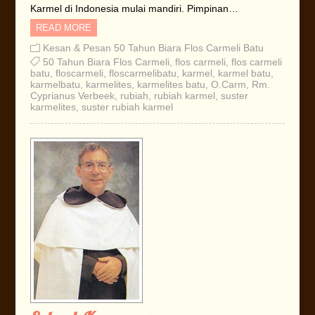
Karmel di Indonesia mulai mandiri. Pimpinan…
READ MORE
Kesan & Pesan 50 Tahun Biara Flos Carmeli Batu
50 Tahun Biara Flos Carmeli
,
flos carmeli
,
flos carmeli
batu
,
floscarmeli
,
floscarmelibatu
,
karmel
,
karmel batu
,
karmelbatu
,
karmelites
,
karmelites batu
,
O.Carm
,
Rm.
Cyprianus Verbeek
,
rubiah
,
rubiah karmel
,
suster
karmelites
,
suster rubiah karmel