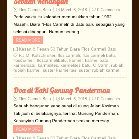
Sebuah Kenangan
Flos Carmeli Batu
March 6, 2018
0 Comments
Pada waktu itu kalender menunjukkan tahun 1962
Masehi. Biara “Flos Carmeli” di Batu baru sebagian yang
selesai dibangun. Namun sedang…
READ MORE
Kesan & Pesan 50 Tahun Biara Flos Carmeli Batu
F.J.M. Kutschruiter
,
flos carmeli
,
flos carmeli batu
,
floscarmeli
,
floscarmelibatu
,
karmel
,
karmel batu
,
karmelbatu
,
karmelites
,
karmelites batu
,
O.Carm
,
rubiah
,
rubiah karmel
,
suster karmelites
,
suster rubiah karmel
Doa di Kaki Gunung Panderman
Flos Carmeli Batu
March 6, 2018
0 Comments
Sebuah bangunan yang sunyi di ujung Jalan Kasiman.
Tak jauh di belakangnya, terlihat Gunung Panderman.
Kesunyian Gunung Panderman seakan meresap…
READ MORE
Kesan & Pesan 50 Tahun Biara Flos Carmeli Batu