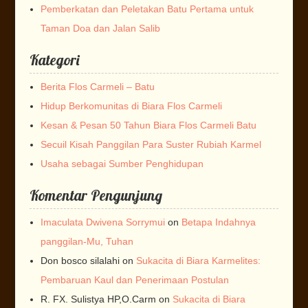
Pemberkatan dan Peletakan Batu Pertama untuk
Taman Doa dan Jalan Salib
Kategori
Berita Flos Carmeli – Batu
Hidup Berkomunitas di Biara Flos Carmeli
Kesan & Pesan 50 Tahun Biara Flos Carmeli Batu
Secuil Kisah Panggilan Para Suster Rubiah Karmel
Usaha sebagai Sumber Penghidupan
Komentar Pengunjung
Imaculata Dwivena Sorrymui
on
Betapa Indahnya
panggilan-Mu, Tuhan
Don bosco silalahi
on
Sukacita di Biara Karmelites:
Pembaruan Kaul dan Penerimaan Postulan
R. FX. Sulistya HP,O.Carm
on
Sukacita di Biara